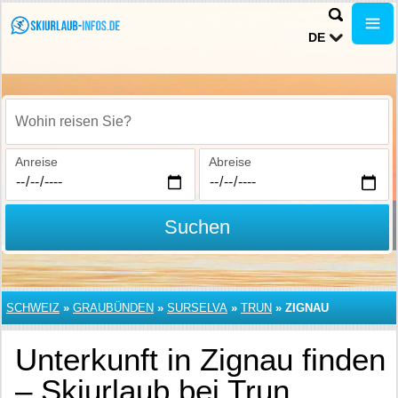
DE
Wohin reisen Sie?
Anreise
Abreise
Suchen
SCHWEIZ
»
GRAUBÜNDEN
»
SURSELVA
»
TRUN
»
ZIGNAU
Unterkunft in Zignau finden
– Skiurlaub bei Trun