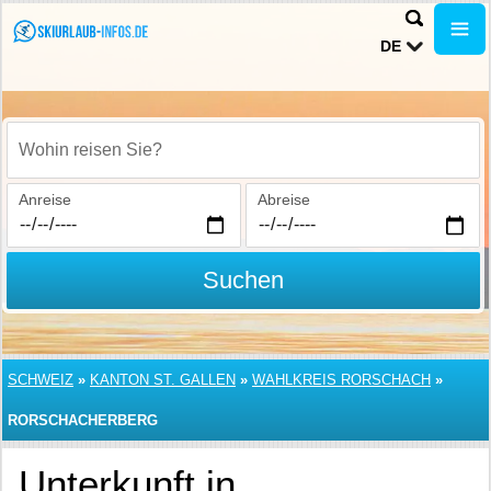
DE
Wohin reisen Sie?
Anreise
Abreise
Suchen
SCHWEIZ
»
KANTON ST. GALLEN
»
WAHLKREIS RORSCHACH
»
RORSCHACHERBERG
Unterkunft in