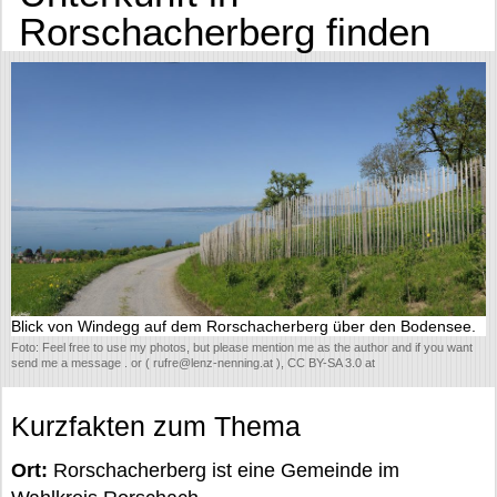
Rorschacherberg finden
Blick von Windegg auf dem Rorschacherberg über den Bodensee.
Foto: Feel free to use my photos, but please mention me as the author and if you want
send me a message . or ( rufre@lenz-nenning.at ), CC BY-SA 3.0 at
Kurzfakten zum Thema
Ort:
Rorschacherberg ist eine Gemeinde im