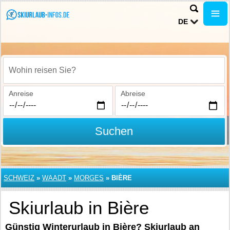
DE
Wohin reisen Sie?
Anreise
Abreise
Suchen
SCHWEIZ
»
WAADT
»
MORGES
»
BIÈRE
Skiurlaub in Bière
Günstig Winterurlaub in Bière? Skiurlaub an