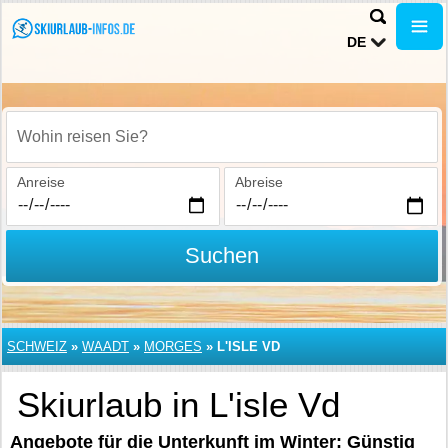
DE
Wohin reisen Sie?
Anreise
Abreise
Suchen
SCHWEIZ
»
WAADT
»
MORGES
»
L'ISLE VD
Skiurlaub in L'isle Vd
Angebote für die Unterkunft im Winter: Günstig