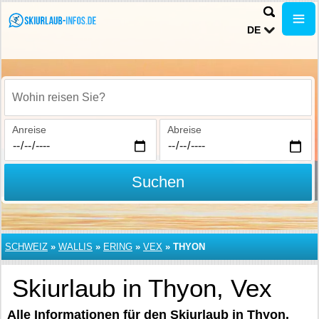
DE
Wohin reisen Sie?
Anreise
Abreise
Suchen
SCHWEIZ
»
WALLIS
»
ERING
»
VEX
»
THYON
Skiurlaub in Thyon, Vex
Alle Informationen für den Skiurlaub in Thyon.