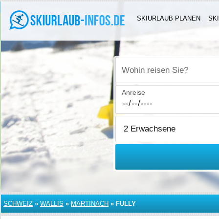
SKIURLAUB PLANEN
SK
Wohin reisen Sie?
Anreise
SCHWEIZ
»
WALLIS
»
MARTINACH
»
FULLY