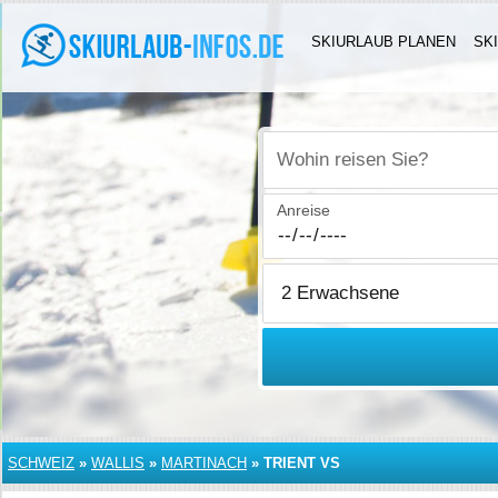
SKIURLAUB PLANEN
SK
Wohin reisen Sie?
Anreise
SCHWEIZ
»
WALLIS
»
MARTINACH
»
TRIENT VS