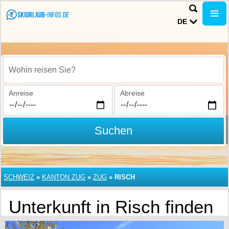
DE
Wohin reisen Sie?
Anreise
Abreise
Suchen
SCHWEIZ
»
KANTON ZUG
»
ZUG
»
RISCH
Unterkunft in Risch finden