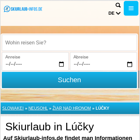
DE
Wohin reisen Sie?
Anreise
Abreise
Suchen
SLOWAKEI
»
NEUSOHL
»
ŽIAR NAD HRONOM
»
LÚČKY
Skiurlaub in Lúčky
Auf Skiurlaub-infos.de findet man Informationen