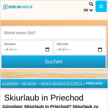
DE
Wohin reisen Sie?
Anreise
Abreise
Suchen
SLOWAKEI
»
NEUSOHL
»
OKRES BANSKÁ BYSTRICA
»
PRIECHOD
Skiurlaub in Priechod
Günstiger Skiurlaub in Priechod? Skiurlaub zu