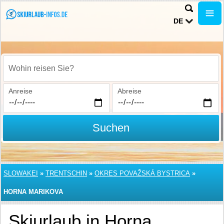
DE
Wohin reisen Sie?
Anreise
Abreise
Suchen
SLOWAKEI
»
TRENTSCHIN
»
OKRES POVAŽSKÁ BYSTRICA
»
HORNA MARIKOVA
Skiurlaub in Horna