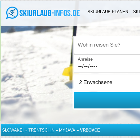
SKIURLAUB PLANEN
SK
Wohin reisen Sie?
Anreise
SLOWAKEI
»
TRENTSCHIN
»
MYJAVA
»
VRBOVCE