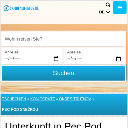
DE
Wohin reisen Sie?
Anreise
Abreise
Suchen
TSCHECHIEN
»
KÖNIGGRÄTZ
»
OKRES TRUTNOV
»
PEC POD SNEŽKOU
Unterkunft in Pec Pod