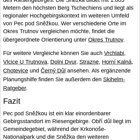
Metern den höchsten Berg Tschechiens und liegt als
regionaler Hochgebirgskontext im weiteren Umfeld
von Pec pod Sněžkou. Wer verschiedene Orte im
Okres Trutnov vergleichen möchte, findet die
übergeordnete Orientierung unter
Okres Trutnov
.
Für weitere Vergleiche können Sie auch
Vrchlabi
,
Vlcice U Trutnova
,
Dolni Dvur
,
Strazne
,
Horní Kalná
,
Chotevice
und
Černý Důl
ansehen. Als ergänzende
Planungshilfe finden Sie außerdem den
Skihelm-
Ratgeber
.
Fazit
Pec pod Sněžkou ist ein klar einordenbarer
Gebirgsstandort im Riesengebirge. Obří důl liegt im
Gemeindegebiet, während der Krkonoše-
Nationalpark und die Sněžka den weiteren