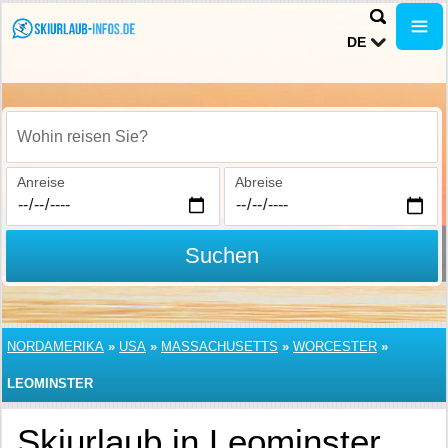
DE
Wohin reisen Sie?
Anreise
Abreise
Suchen
NORDAMERIKA
»
USA
»
MASSACHUSETTS
»
WORCESTER
»
LEOMINSTER
Skiurlaub in Leominster