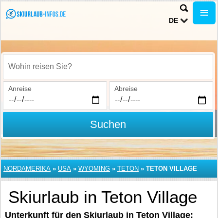
DE
Wohin reisen Sie?
Anreise
Abreise
Suchen
NORDAMERIKA
»
USA
»
WYOMING
»
TETON
»
TETON VILLAGE
Skiurlaub in Teton Village
Unterkunft für den Skiurlaub in Teton Village: