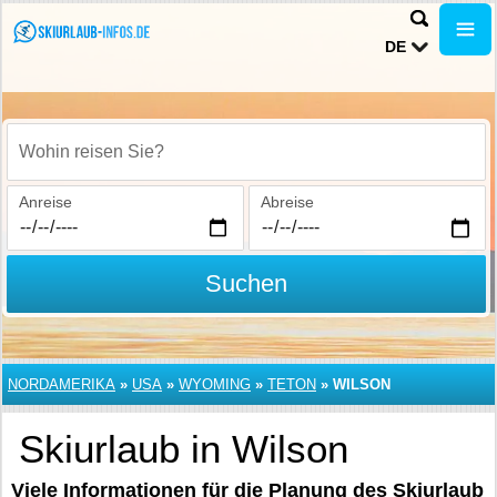
DE
Wohin reisen Sie?
Anreise
Abreise
Suchen
NORDAMERIKA
»
USA
»
WYOMING
»
TETON
»
WILSON
Skiurlaub in Wilson
Viele Informationen für die Planung des Skiurlaub