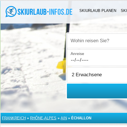
SKIURLAUB PLANEN
SK
Wohin reisen Sie?
Anreise
FRANKREICH
»
RHÔNE-ALPES
»
AIN
»
ÉCHALLON