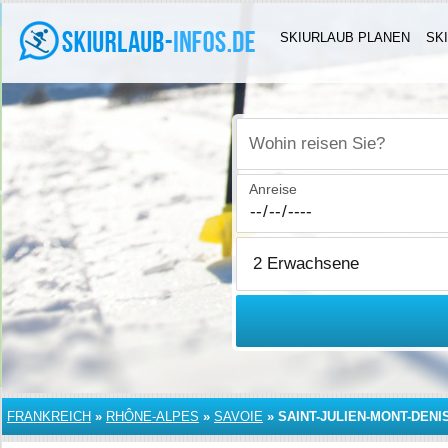
SKIURLAUB PLANEN
SK
Wohin reisen Sie?
Anreise
FRANKREICH
»
RHÔNE-ALPES
»
SAVOIE
»
SAINT-JULIEN-MONT-DENI