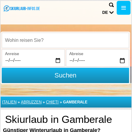
DE
Wohin reisen Sie?
Anreise
Abreise
Suchen
ITALIEN
»
ABRUZZEN
»
CHIETI
»
GAMBERALE
Skiurlaub in Gamberale
Günstiger Winterurlaub in Gamberale?