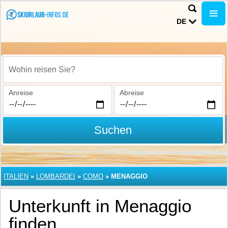
DE
Wohin reisen Sie?
Anreise
Abreise
Suchen
ITALIEN
»
LOMBARDEI
»
COMO
»
MENAGGIO
Unterkunft in Menaggio
finden