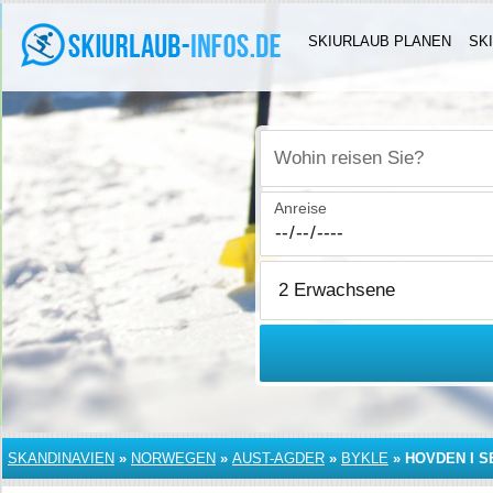
SKIURLAUB PLANEN
SK
Wohin reisen Sie?
Anreise
SKANDINAVIEN
»
NORWEGEN
»
AUST-AGDER
»
BYKLE
»
HOVDEN I 