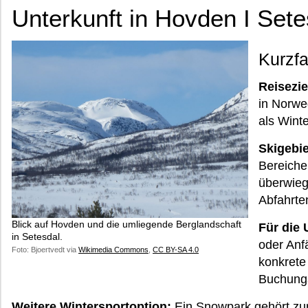
Unterkunft in Hovden I Sete
Kurzf
Reisezie
in Norwe
als Wint
Skigebie
Bereiche
überwieg
Abfahrte
Blick auf Hovden und die umliegende Berglandschaft
Für die 
in Setesdal.
oder Anfä
Foto: Bjoertvedt via
Wikimedia Commons
,
CC BY-SA 4.0
konkrete
Buchungs
Weitere Wintersportoption:
Ein Snowpark gehört zur