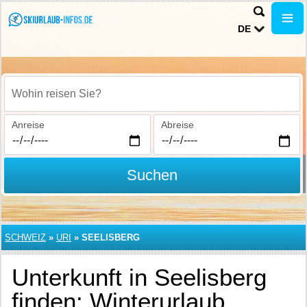
DE
Wohin reisen Sie?
Anreise
Abreise
Suchen
SCHWEIZ
»
URI
»
SEELISBERG
Unterkunft in Seelisberg
finden: Winterurlaub