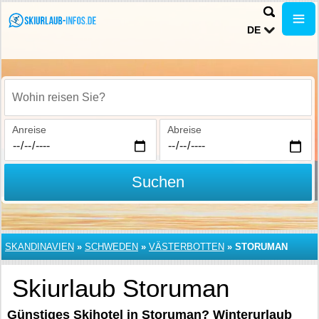
DE
Wohin reisen Sie?
Anreise
Abreise
Suchen
SKANDINAVIEN
»
SCHWEDEN
»
VÄSTERBOTTEN
»
STORUMAN
Skiurlaub Storuman
Günstiges Skihotel in Storuman? Winterurlaub