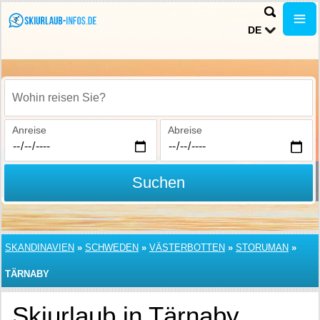
DE
Wohin reisen Sie?
Anreise
Abreise
Suchen
SKANDINAVIEN
»
SCHWEDEN
»
VÄSTERBOTTEN
»
STORUMAN
»
TÄRNABY
Skiurlaub in Tärnaby