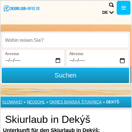
DE
Wohin reisen Sie?
Anreise
Abreise
Suchen
SLOWAKEI
»
NEUSOHL
»
OKRES BANSKÁ ŠTIAVNICA
»
DEKÝŠ
Skiurlaub in Dekýš
Unterkunft für den Skiurlaub in Dekýš: