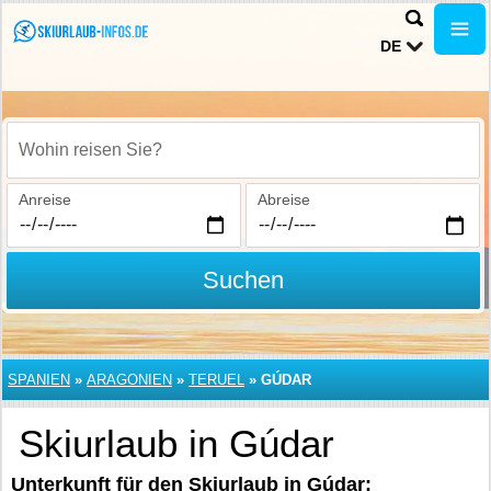
DE
Wohin reisen Sie?
Anreise
Abreise
Suchen
SPANIEN
»
ARAGONIEN
»
TERUEL
»
GÚDAR
Skiurlaub in Gúdar
Unterkunft für den Skiurlaub in Gúdar: