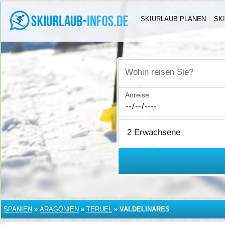
SKIURLAUB PLANEN
SK
Wohin reisen Sie?
Anreise
SPANIEN
»
ARAGONIEN
»
TERUEL
»
VALDELINARES