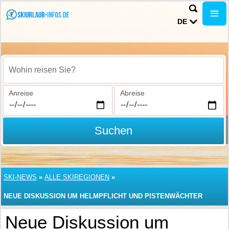
DE
Wohin reisen Sie?
Anreise
Abreise
Suchen
SKI-NEWS
»
ALLE SKIREGIONEN
»
NEUE DISKUSSION UM HELMPFLICHT UND PISTENWÄCHTER
Neue Diskussion um