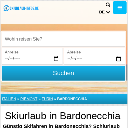
DE
Wohin reisen Sie?
Anreise
Abreise
Suchen
ITALIEN
»
PIEMONT
»
TURIN
»
BARDONECCHIA
Skiurlaub in Bardonecchia
Günstig Skifahren in Bardonecchia? Schiurlaub