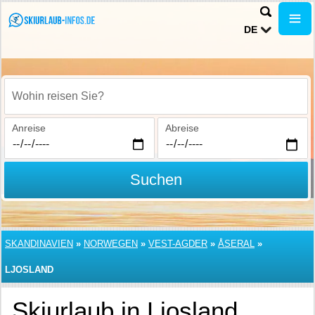
DE
Wohin reisen Sie?
Anreise
Abreise
Suchen
SKANDINAVIEN
»
NORWEGEN
»
VEST-AGDER
»
ÅSERAL
»
LJOSLAND
Skiurlaub in Ljosland