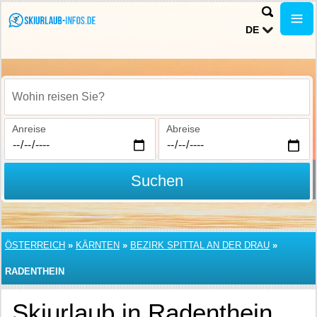
DE
Wohin reisen Sie?
Anreise
Abreise
Suchen
ÖSTERREICH
»
KÄRNTEN
»
BEZIRK SPITTAL AN DER DRAU
»
RADENTHEIN
Skiurlaub in Radenthein