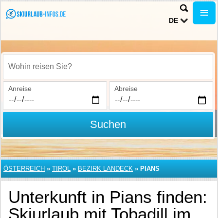
DE
Wohin reisen Sie?
Anreise
Abreise
Suchen
ÖSTERREICH
»
TIROL
»
BEZIRK LANDECK
»
PIANS
Unterkunft in Pians finden:
Skiurlaub mit Tobadill im