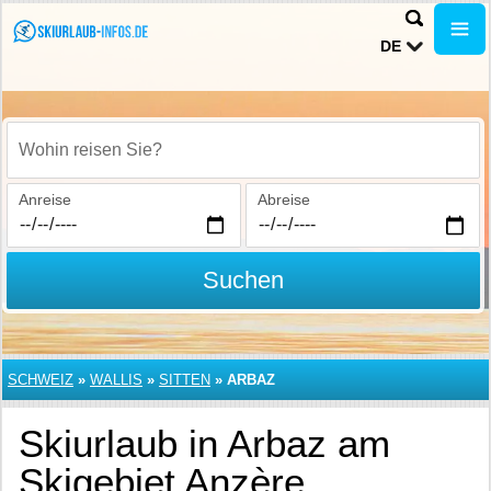
DE
Wohin reisen Sie?
Anreise
Abreise
Suchen
SCHWEIZ
»
WALLIS
»
SITTEN
»
ARBAZ
Skiurlaub in Arbaz am
Skigebiet Anzère