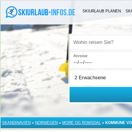
SKIURLAUB PLANEN
SK
Wohin reisen Sie?
Anreise
SKANDINAVIEN
»
NORWEGEN
»
MORE OG ROMSDAL
»
KOMMUNE VO