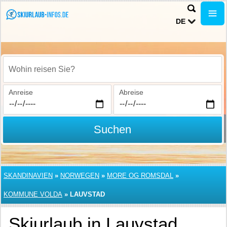
DE
Wohin reisen Sie?
Anreise
Abreise
Suchen
SKANDINAVIEN
»
NORWEGEN
»
MORE OG ROMSDAL
»
KOMMUNE VOLDA
»
LAUVSTAD
Skiurlaub in Lauvstad