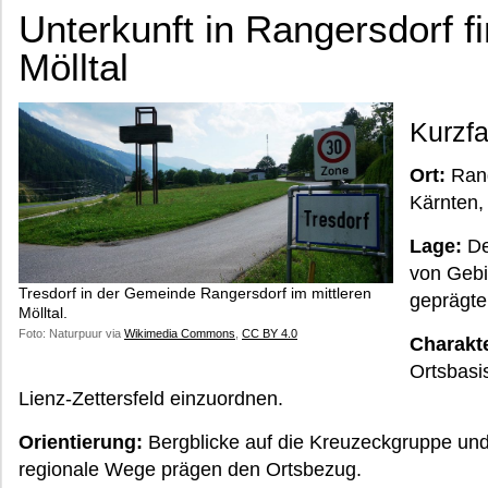
Unterkunft in Rangersdorf f
Mölltal
Kurzf
Ort:
Rang
Kärnten, 
Lage:
Der
von Geb
Tresdorf in der Gemeinde Rangersdorf im mittleren
geprägte
Mölltal.
Foto: Naturpuur via
Wikimedia Commons
,
CC BY 4.0
Charakte
Ortsbasis
Lienz-Zettersfeld einzuordnen.
Orientierung:
Bergblicke auf die Kreuzeckgruppe und
regionale Wege prägen den Ortsbezug.