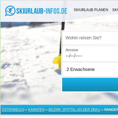
SKIURLAUB PLANEN
SK
Wohin reisen Sie?
Anreise
ÖSTERREICH
»
KÄRNTEN
»
BEZIRK SPITTAL AN DER DRAU
»
RANGE