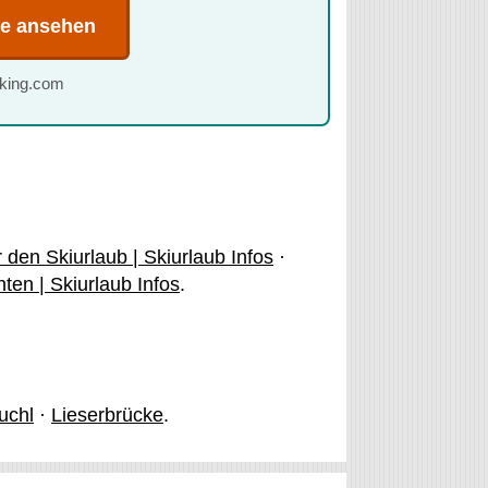
te ansehen
oking.com
 den Skiurlaub | Skiurlaub Infos
·
en | Skiurlaub Infos
.
uchl
·
Lieserbrücke
.